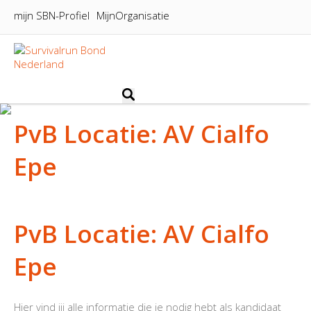
mijn SBN-Profiel
MijnOrganisatie
SURVIVALRUN
PvB Locatie: AV Cialfo
NIEUWS
Epe
WEDSTRIJDEN
KENNISCENTRUM
PvB Locatie: AV Cialfo
OVER DE SBN
Epe
MEDIA
Hier vind jij alle informatie die je nodig hebt als kandidaat