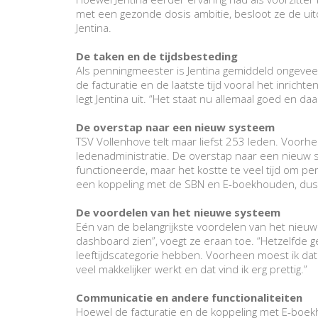
met een gezonde dosis ambitie, besloot ze de uit
Jentina.
De taken en de tijdsbesteding
Als penningmeester is Jentina gemiddeld ongevee
de facturatie en de laatste tijd vooral het inrich
legt Jentina uit. “Het staat nu allemaal goed en daa
De overstap naar een nieuw systeem
TSV Vollenhove telt maar liefst 253 leden. Voorh
ledenadministratie. De overstap naar een nieuw 
functioneerde, maar het kostte te veel tijd om p
een koppeling met de SBN en E-boekhouden, dus dat
De voordelen van het nieuwe systeem
Eén van de belangrijkste voordelen van het nieuw
dashboard zien”, voegt ze eraan toe. “Hetzelfde 
leeftijdscategorie hebben. Voorheen moest ik dat i
veel makkelijker werkt en dat vind ik erg prettig.”
Communicatie en andere functionaliteiten
Hoewel de facturatie en de koppeling met E-boekh