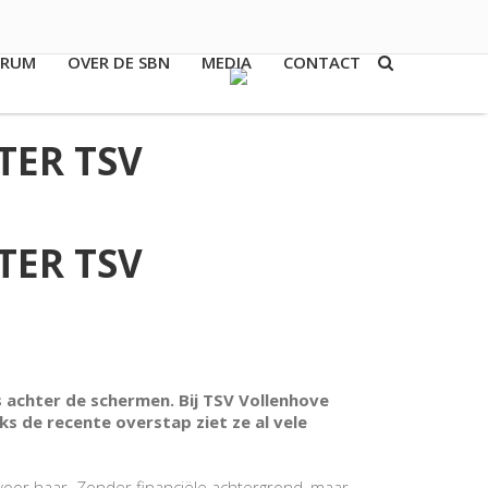
TRUM
OVER DE SBN
MEDIA
CONTACT
LID WORDEN
TER TSV
TER TSV
ls achter de schermen. Bij TSV Vollenhove
s de recente overstap ziet ze al vele
voor haar. Zonder financiële achtergrond, maar