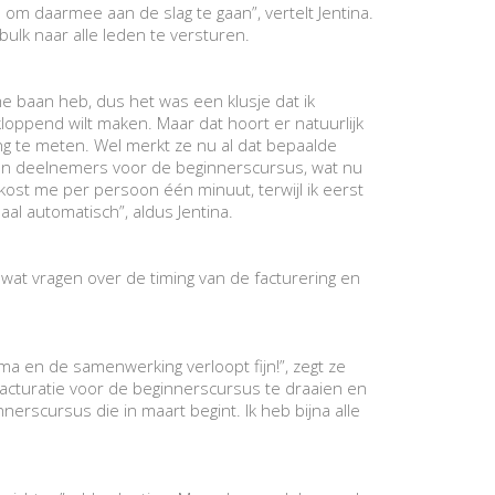
 om daarmee aan de slag te gaan”, vertelt Jentina.
ulk naar alle leden te versturen.
me baan heb, dus het was een klusje dat ik
 kloppend wilt maken. Maar dat hoort er natuurlijk
ing te meten. Wel merkt ze nu al dat bepaalde
an deelnemers voor de beginnerscursus, wat nu
kost me per persoon één minuut, terwijl ik eerst
al automatisch”, aldus Jentina.
 wat vragen over de timing van de facturering en
ma en de samenwerking verloopt fijn!”, zegt ze
facturatie voor de beginnerscursus te draaien en
erscursus die in maart begint. Ik heb bijna alle