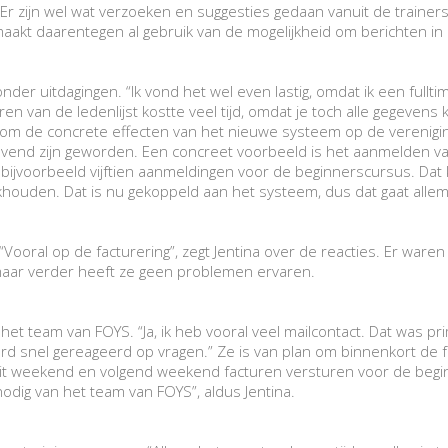
Er zijn wel wat verzoeken en suggesties gedaan vanuit de trainers
maakt daarentegen al gebruik van de mogelijkheid om berichten in b
er uitdagingen. “Ik vond het wel even lastig, omdat ik een fullti
ren van de ledenlijst kostte veel tijd, omdat je toch alle gegevens
ina om de concrete effecten van het nieuwe systeem op de verenig
ovend zijn geworden. Een concreet voorbeeld is het aanmelden v
k bijvoorbeeld vijftien aanmeldingen voor de beginnerscursus. Dat 
khouden. Dat is nu gekoppeld aan het systeem, dus dat gaat allema
Vooral op de facturering”, zegt Jentina over de reacties. Er waren
maar verder heeft ze geen problemen ervaren.
et team van FOYS. “Ja, ik heb vooral veel mailcontact. Dat was pri
rd snel gereageerd op vragen.” Ze is van plan om binnenkort de 
 dit weekend en volgend weekend facturen versturen voor de beginn
odig van het team van FOYS”, aldus Jentina.