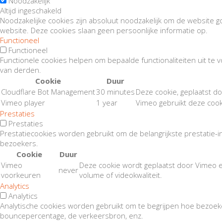
Noodzakelijk
Altijd ingeschakeld
Noodzakelijke cookies zijn absoluut noodzakelijk om de website go
website. Deze cookies slaan geen persoonlijke informatie op.
Functioneel
Functioneel
Functionele cookies helpen om bepaalde functionaliteiten uit te
van derden.
Cookie
Duur
Cloudflare Bot Management
30 minutes
Deze cookie, geplaatst d
Vimeo player
1 year
Vimeo gebruikt deze cook
Prestaties
Prestaties
Prestatiecookies worden gebruikt om de belangrijkste prestatie-i
bezoekers.
Cookie
Duur
Vimeo
Deze cookie wordt geplaatst door Vimeo 
never
voorkeuren
volume of videokwaliteit.
Analytics
Analytics
Analytische cookies worden gebruikt om te begrijpen hoe bezoeke
bouncepercentage, de verkeersbron, enz.