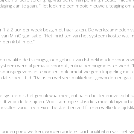
daging aan te gaan. “Het leek me een mooie nieuwe uitdaging om a
r 1 à 2 uur per week bezig met haar taken. De werkzaamheden va
ten van MijnOrganisatie. “Het inrichten van het systeem kostte wat 
r ben ik blij mee.”
een maakte de trainingsgroep gebruik van E-boekhouden voor zowel
systeem werd al gemaakt voordat Jentina penningmeester werd. “
ersoonsgegevens in te voeren, ook omdat we geen koppeling met de
 scheelt tijd. “Dat is nu wel veel makkelijker geworden en gaat sn
e systeem is het gemak waarmee Jentina nu het ledenoverzicht ka
geldt voor de leeftijden. Voor sommige subsidies moet ik bijvoor
nvullen vanuit een Excel-bestand en zelf filteren welke leeftijdskl
ouden goed werken, worden andere functionaliteiten van het syst