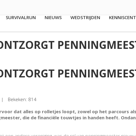
SURVIVALRUN
NIEUWS
WEDSTRIJDEN
KENNISCEN
 ONTZORGT PENNINGMEES
 ONTZORGT PENNINGMEES
Bekeken: 814
ervoor dat alles op rolletjes loopt, zowel op het parcours a
meester, die de financiële touwtjes in handen heeft. Ondank
r bij een andere vereniging, was de rol van penningmeester nieuw 