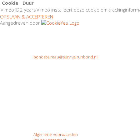
Cookie
Duur
Vimeo ID
2 years
Vimeo installeert deze cookie om trackinginforma
OPSLAAN & ACCEPTEREN
Aangedreven door
Contact
Survivalrun Bond Nederland
Papendallaan 60
6816 VD Arnhem
+31 (0)26 22 22 100
bondsbureau@survivalrunbond.nl
Post Views:
0
Post Views:
0
Leeg - niet verwijderen
Algemene voorwaarden