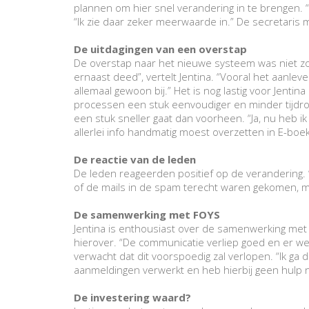
plannen om hier snel verandering in te brengen. “
“Ik zie daar zeker meerwaarde in.” De secretaris 
De uitdagingen van een overstap
De overstap naar het nieuwe systeem was niet zond
ernaast deed”, vertelt Jentina. “Vooral het aanleve
allemaal gewoon bij.” Het is nog lastig voor Jent
processen een stuk eenvoudiger en minder tijdr
een stuk sneller gaat dan voorheen. “Ja, nu heb i
allerlei info handmatig moest overzetten in E-boe
De reactie van de leden
De leden reageerden positief op de verandering. “
of de mails in de spam terecht waren gekomen, 
De samenwerking met FOYS
Jentina is enthousiast over de samenwerking met h
hierover. “De communicatie verliep goed en er we
verwacht dat dit voorspoedig zal verlopen. “Ik ga
aanmeldingen verwerkt en heb hierbij geen hulp n
De investering waard?