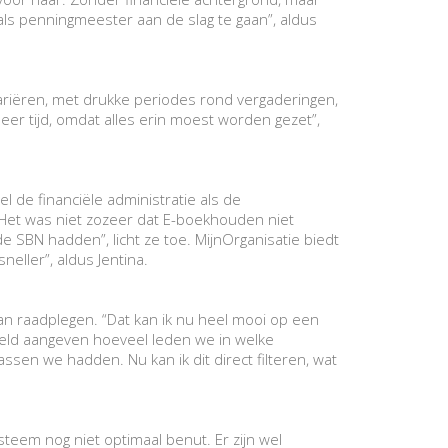
ls penningmeester aan de slag te gaan”, aldus
riëren, met drukke periodes rond vergaderingen,
meer tijd, omdat alles erin moest worden gezet”,
 de financiële administratie als de
Het was niet zozeer dat E-boekhouden niet
 SBN hadden”, licht ze toe. MijnOrganisatie biedt
eller”, aldus Jentina.
n raadplegen. “Dat kan ik nu heel mooi op een
beeld aangeven hoeveel leden we in welke
assen we hadden. Nu kan ik dit direct filteren, wat
eem nog niet optimaal benut. Er zijn wel