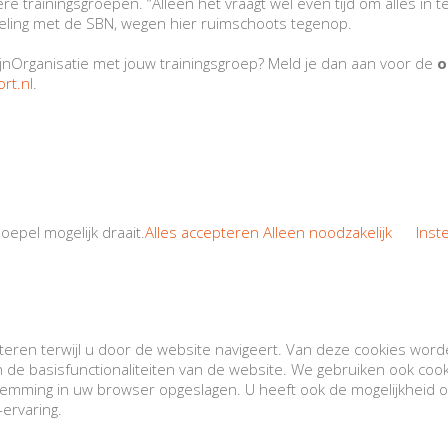
trainingsgroepen. “Alleen het vraagt wel even tijd om alles in te 
eling met de SBN, wegen hier ruimschoots tegenop.
ijnOrganisatie met jouw trainingsgroep? Meld je dan aan voor de
o
rt.nl
.
epel mogelijk draait.
Alles accepteren
Alleen noodzakelijk
Inst
ren terwijl u door de website navigeert. Van deze cookies worden
 de basisfunctionaliteiten van de website. We gebruiken ook coo
emming in uw browser opgeslagen. U heeft ook de mogelijkheid o
ervaring.